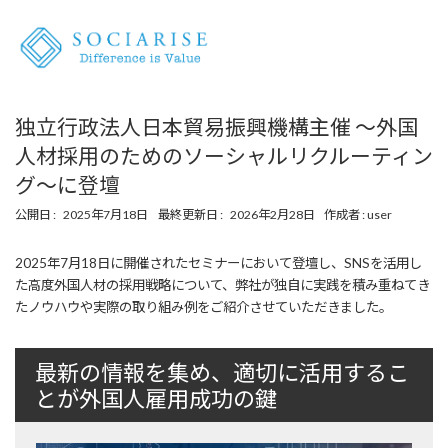
独立行政法人日本貿易振興機構主催 〜外国
人材採用のためのソーシャルリクルーティン
グ〜に登壇
最
公開日 :
2025年7月18日
最終更新日 :
2026年2月28日
作成者 : user
終
更
2025年7月18日に開催されたセミナーにおいて登壇し、SNSを活用し
新
た高度外国人材の採用戦略について、弊社が独自に実践を積み重ねてき
日
時
たノウハウや実際の取り組み例をご紹介させていただきました。
:
最新の情報を集め、適切に活用するこ
とが外国人雇用成功の鍵